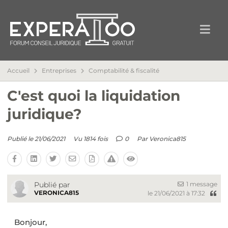
Accueil
Entreprises
Comptabilité & fiscalité
C'est quoi la liquidation
juridique?
Publié le 21/06/2021
Vu 1814 fois
0
Par
Veronica815
1 message
Publié par
VERONICA815
le 21/06/2021 à 17:32
Bonjour,