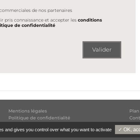
s commerciales de nos partenaires
ir pris connaissance et accepter les
conditions
itique de confidentialité
Valider
Mentions légales
Plan
Politique de confidentialité
Cont
Conditions générales d'utilisation
Flux
es and gives you control over what you want to activate
✓ OK, acc
Copyright
2026 Experatoo.com - Tous droits réservés