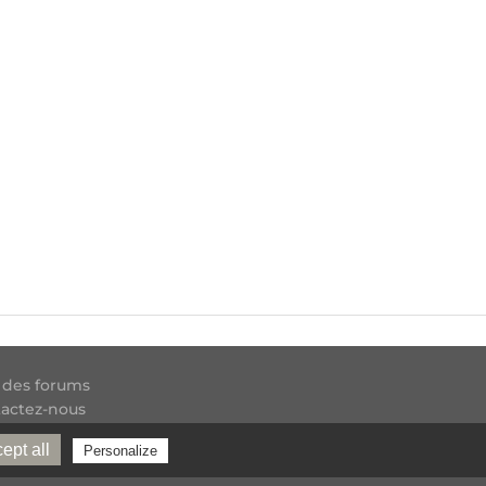
 des forums
actez-nous
 RSS
ept all
Personalize