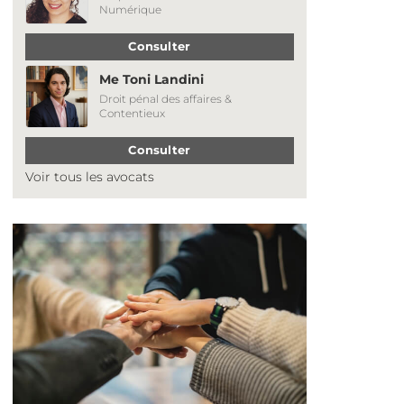
Numérique
Consulter
Me Toni Landini
Droit pénal des affaires &
Contentieux
Consulter
Voir tous les avocats