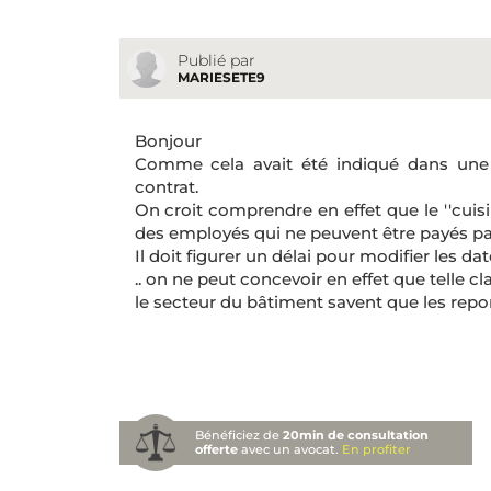
Publié par
MARIESETE9
Bonjour
Comme cela avait été indiqué dans une c
contrat.
On croit comprendre en effet que le ''cuisin
des employés qui ne peuvent être payés par l
Il doit figurer un délai pour modifier les da
.. on ne peut concevoir en effet que telle c
le secteur du bâtiment savent que les repo
Bénéficiez de
20min de consultation
offerte
avec un avocat.
En profiter