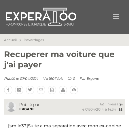
Accueil
Bavardages
Recuperer ma voiture que
j'ai payer
Publié le 07/04/2014
Vu 1907 fois
0
Par
Ergane
1 message
Publié par
ERGANE
le 07/04/2014 à 14:34
[smile33]Suite a ma separation avec mon ex-copine