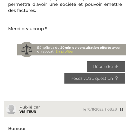
permettra d'avoir une société et pouvoir émettre
des factures.
Merci beaucoup !!
Bénéficiez de
20min de consultation offerte
avec
un avocat.
En profiter
Répondre
Posez votre question
Publié par
le 10/11/2022 à 08:28
VISITEUR
Bonjour