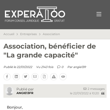
Accueil
Entreprises
Association
Association, bénéficier de
"La grande capacité"
Publié le 22/01/2022
Vu 2143 fois
0
Par
angie13fr
2 messages
Publié par
ANGIE13FR
le 22/01/2022 à 10:20
Bonjour,