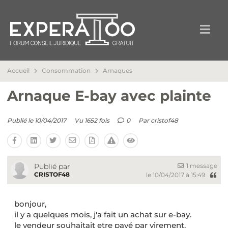
Accueil
Consommation
Arnaques
Arnaque E-bay avec plainte
Publié le 10/04/2017
Vu 1652 fois
0
Par
cristof48
1 message
Publié par
CRISTOF48
le 10/04/2017 à 15:49
bonjour,
il y a quelques mois, j'a fait un achat sur e-bay.
le vendeur souhaitait etre payé par virement.